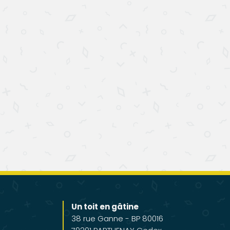
Un toit en gâtine
38 rue Ganne - BP 80016